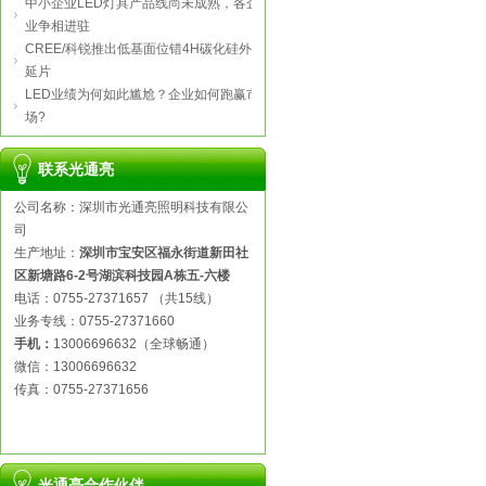
中小企业LED灯具产品线尚未成熟，各企
业争相进驻
CREE/科锐推出低基面位错4H碳化硅外
延片
LED业绩为何如此尴尬？企业如何跑赢市
场?
联系光通亮
公司名称：深圳市光通亮照明科技有限公
司
生产地址：
深圳市宝安区福永街道新田社
区新塘路6-2号湖滨科技园A栋五-六楼
电话：0755-27371657 （共15线）
业务专线：0755-27371660
手机：
13006696632（全球畅通）
微信：13006696632
传真：0755-27371656
光通亮合作伙伴