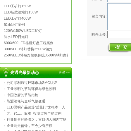
LED工矿灯150W
LED新款油站灯150W
留言内容:
LED工矿灯400W
加油站灯案例
120W/150W LED工矿灯
附件上传:
防水LED日光灯
600X600LED格栅灯盘工程案例
300WLED塔灯替换3500W钠灯
250WLED塔吊灯替换传统3500W钠灯案例
光通亮最新动态
更多>>
公司顺利通过环球市场GMC认证
工业照明的节能环保与绿色照明
中国政府的节能措施
能源消耗与全球气候变暖
LED照明产品频爆“质量门”之根本：人
才、代工、标准=投资过热产能过剩
行业销售经验匮乏，盲目切入国内市场
企业剑走偏锋，至今少有所获